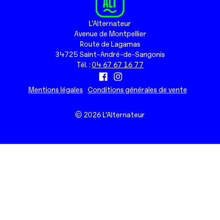
L'Alternateur
Avenue de Montpellier
Route de Lagamas
34725 Saint-André-de-Sangonis
Tél. :
04 67 67 16 77
Mentions légales
Conditions générales de vente
© 2026 L'Alternateur