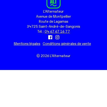
L'Alternateur
Avenue de Montpellier
Route de Lagamas
34725 Saint-André-de-Sangonis
Tél. :
04 67 67 16 77
Mentions légales
Conditions générales de vente
© 2026 L'Alternateur